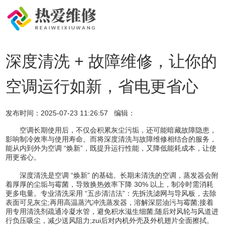
深度清洗 + 故障维修，让你的
空调运行如新，省电更省心
发布时间：
2025-07-23 11:26:57
编辑：
空调长期使用后，不仅会积累灰尘污垢，还可能暗藏故障隐患，
影响制冷效率与使用寿命。而将深度清洗与故障维修相结合的服务，
能从内到外为空调 “焕新”，既提升运行性能，又降低能耗成本，让使
用更省心。
深度清洗是空调 “焕新” 的基础。长期未清洗的空调，蒸发器会附
着厚厚的尘垢与霉菌，导致换热效率下降 30% 以上，制冷时需消耗
更多电量。专业清洗采用 “五步清洁法”：先拆洗滤网与导风板，去除
表面可见灰尘;再用高温蒸汽冲洗蒸发器，溶解深层油污与霉菌;接着
用专用清洗剂疏通冷凝水管，避免积水滋生细菌;随后对风轮与风道进
行负压吸尘，减少送风阻力;zui后对内机外壳及外机翅片全面擦拭。