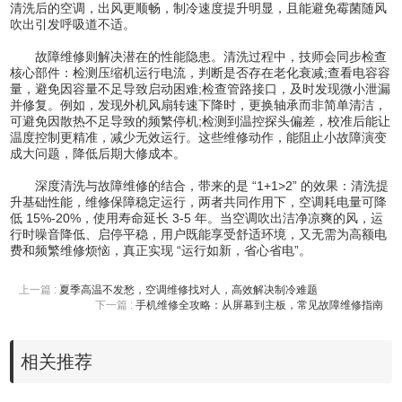
清洗后的空调，出风更顺畅，制冷速度提升明显，且能避免霉菌随风
吹出引发呼吸道不适。
故障维修则解决潜在的性能隐患。清洗过程中，技师会同步检查
核心部件：检测压缩机运行电流，判断是否存在老化衰减;查看电容容
量，避免因容量不足导致启动困难;检查管路接口，及时发现微小泄漏
并修复。例如，发现外机风扇转速下降时，更换轴承而非简单清洁，
可避免因散热不足导致的频繁停机;检测到温控探头偏差，校准后能让
温度控制更精准，减少无效运行。这些维修动作，能阻止小故障演变
成大问题，降低后期大修成本。
深度清洗与故障维修的结合，带来的是 “1+1>2” 的效果：清洗提
升基础性能，维修保障稳定运行，两者共同作用下，空调耗电量可降
低 15%-20%，使用寿命延长 3-5 年。当空调吹出洁净凉爽的风，运
行时噪音降低、启停平稳，用户既能享受舒适环境，又无需为高额电
费和频繁维修烦恼，真正实现 “运行如新，省心省电”。
上一篇 :
夏季高温不发愁，空调维修找对人，高效解决制冷难题
下一篇 :
手机维修全攻略：从屏幕到主板，常见故障维修指南
相关推荐