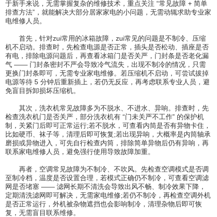
于新手来说，无需掌握复杂的维修技术，重点关注 “常见故障 + 简单
排查方法”，就能解决大部分居家家电的小问题，无需动辄求助专业家
电维修人员。
首先，针对zui常用的冰箱故障，zui常见的问题是不制冷、压缩
机不启动。排查时，先检查电源是否正常，插头是否松动、插座是否
有电，排除电源问题后，再查看冰箱门是否关严，门封条是否老化漏
气 —— 门封条密封不严会导致冷气流失，出现不制冷的情况，只需
更换门封条即可，无需专业家电维修。若压缩机不启动，可尝试拔掉
电源等待 5 分钟后重新插上，若仍无反应，再考虑联系专业人员，避
免盲目拆卸损坏压缩机。
其次，洗衣机常见故障多为不脱水、不进水、异响。排查时，先
检查洗衣机门是否关严，部分洗衣机有 “门未关严不工作” 的保护机
制，关紧门后即可正常运行;若不脱水，可查看内筒是否有异物卡住，
比如硬币、袜子等，清理后即可恢复;若出现异响，大概率是内筒轴承
磨损或异物进入，可先自行检查内筒，排除简单异物后仍有异响，再
联系家电维修人员，避免强行使用导致故障加重。
再者，空调常见故障为不制冷、不吹风。先检查空调模式是否调
至制冷档，温度是否设置合理，若模式正确仍不制冷，可查看空调滤
网是否堵塞 —— 滤网长期不清洗会导致出风不畅、制冷效果下降，
定期清洗滤网即可解决，无需家电维修;若仍不制冷，再检查空调外机
是否正常运行，外机被杂物遮挡也会影响制冷，清理杂物后即可恢
复，无需盲目联系维修。