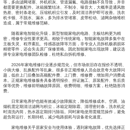
等，多由滤网堵塞、外机积灰、管道漏氟、电路接触不良导致，并非
都需要更换配件。冰箱频繁结冰、不制冷、噪音大，大概率是通风散
热差、密封条老化、压缩机积尘引发，及时清洁养护即可改善。洗衣
机卡顿、不脱水、漏水，多为排水管堵塞、皮带松动、滤网杂物堆积
造成，属于常规维修范畴。
随着家电智能化升级，新型智能家电的电路、主板结构更为精
密，维修专业性要求更高。相较于传统家电，智能家电故障多集中在
主板失灵、程序紊乱、传感器故障等方面，非专业人员拆机极易损坏
精密零件，还会失去原厂保修资格。因此智能家电出现故障，建议选
择专业家电维修团队检修，杜绝私自拆机维修。
2026年家电维修行业逐步规范化，但市场依旧存在报价不透明、
小病大修、乱换配件等乱象。很多非正规维修人员会故意夸大故障问
题，低价上门后叠加高额配件费、上门费、维修费，增加用户消费成
本。正规家电维修服务具备透明报价、持证施工、原装配件、售后质
保等优势，维修前明确故障原因、收费明细、维修方案，杜绝隐形消
费。
日常家电养护也能有效减少故障频次，降低维修成本。空调、油
烟机需定期清洁滤网与积尘，冰箱定期除霜、清理密封条，洗衣机定
时清洗内筒，热水器定期排污除垢。同时家电使用需规范操作，避免
超负荷运行、长期待机，减少电路损耗与设备老化速度。
家电维修关乎居家安全与使用体验，遇到家电故障，优先选择正