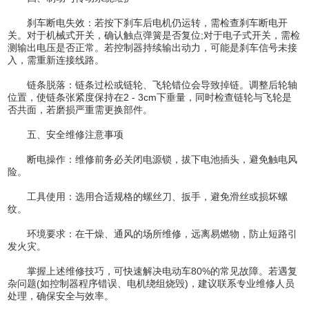
刹车断电失效：若按下刹车后电机仍运转，需检查刹车断电开
关。对于机械式开关，确认触点弹簧是否复位;对于电子式开关，需检
测输出电压是否正常。若控制器持续输出动力，可能是刹车信号未接
入，需重新连接线路。
链条脱落：链条过松或链轮、飞轮错位会导致掉链。调整后轮轴
位置，使链条张紧度保持在2 - 3cm下垂量，同时检查链轮与飞轮是
否共面，若磨损严重需更换部件。
五、安全维修注意事项
断电操作：维修前务必关闭电源锁，拔下电池插头，避免触电风
险。
工具使用：选用合适规格的螺丝刀、扳手，避免滑丝或损坏螺
纹。
环境要求：在干燥、通风的场所维修，远离易燃物，防止短路引
发火灾。
掌握上述维修技巧，可快速解决电动车80%的常见故障。若遇复
杂问题(如控制器程序错误、电机绕组烧毁)，建议联系专业维修人员
处理，确保安全与效率。