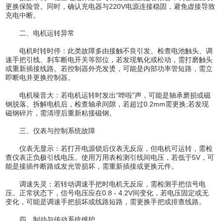
更换保险管。同时，确认充电器与220V电源连接稳固，避免虚接导致
充电中断。
二、电机运转异常
电机时转时停：此类故障多由接触不良引发。检查电池触头、调
速手把引线、刹车断电开关等部位，若发现氧化或松动，需打磨触头
或重新插接线路。若控制器外壳发烫，可能是内部功率管短路，需立
即断电并更换控制器。
电机噪音大：若电机运转时发出“哗啦”声，可能是轴承磨损或磁
钢脱落。拆解电机后，检查轴承间隙，若超过0.2mm需更换;若发现
磁钢碎片，需清理后重新粘接磁钢。
三、仪表与控制系统故障
仪表无显示：若打开电源锁后仪表无反应，但电机可运转，需检
查仪表正负极引线电压。使用万用表检测引线间电压，若低于5V，可
能是接插件断路或发光管损坏，需重新插接或更换元件。
调速失灵：若转动调速手把时电机无反应，需检测手把信号电
压。正常状态下，信号电压应在0.8 - 4.2V间变化，若电压固定或无
变化，可能是调速手把损坏或线路短路，需更换手把或排查线路。
四、制动与传动系统维护