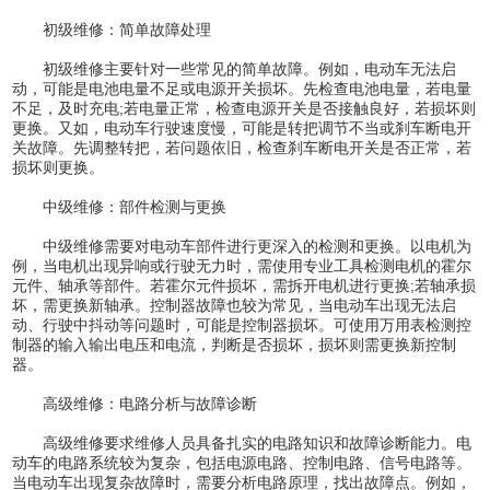
初级维修：简单故障处理
初级维修主要针对一些常见的简单故障。例如，电动车无法启
动，可能是电池电量不足或电源开关损坏。先检查电池电量，若电量
不足，及时充电;若电量正常，检查电源开关是否接触良好，若损坏则
更换。又如，电动车行驶速度慢，可能是转把调节不当或刹车断电开
关故障。先调整转把，若问题依旧，检查刹车断电开关是否正常，若
损坏则更换。
中级维修：部件检测与更换
中级维修需要对电动车部件进行更深入的检测和更换。以电机为
例，当电机出现异响或行驶无力时，需使用专业工具检测电机的霍尔
元件、轴承等部件。若霍尔元件损坏，需拆开电机进行更换;若轴承损
坏，需更换新轴承。控制器故障也较为常见，当电动车出现无法启
动、行驶中抖动等问题时，可能是控制器损坏。可使用万用表检测控
制器的输入输出电压和电流，判断是否损坏，损坏则需更换新控制
器。
高级维修：电路分析与故障诊断
高级维修要求维修人员具备扎实的电路知识和故障诊断能力。电
动车的电路系统较为复杂，包括电源电路、控制电路、信号电路等。
当电动车出现复杂故障时，需要分析电路原理，找出故障点。例如，