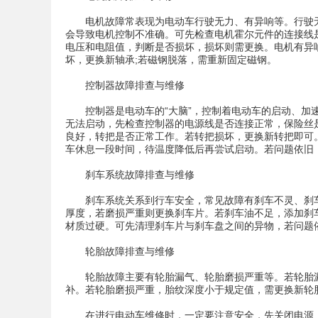
电机故障常表现为电动车行驶无力、有异响等。行驶
会导致电机控制不准确。可先检查电机霍尔元件的连接线
电压和电阻值，判断是否损坏，损坏则需更换。电机有异
坏，更换新轴承;若磁钢脱落，需重新固定磁钢。
控制器故障排查与维修
控制器是电动车的“大脑”，控制着电动车的启动、
无法启动，先检查控制器的电源线是否连接正常，保险丝
良好，转把是否正常工作。若转把损坏，更换新转把即可
车休息一段时间，待温度降低后再尝试启动。若问题依旧
刹车系统故障排查与维修
刹车系统关系到行车安全，常见故障有刹车不灵、刹
厚度，若磨损严重则更换刹车片。若刹车油不足，添加刹
材质过硬。可先清理刹车片与刹车盘之间的异物，若问题
轮胎故障排查与维修
轮胎故障主要有轮胎漏气、轮胎磨损严重等。若轮胎
补。若轮胎磨损严重，胎纹深度小于规定值，需更换新轮
在进行电动车维修时，一定要注意安全，先关闭电源