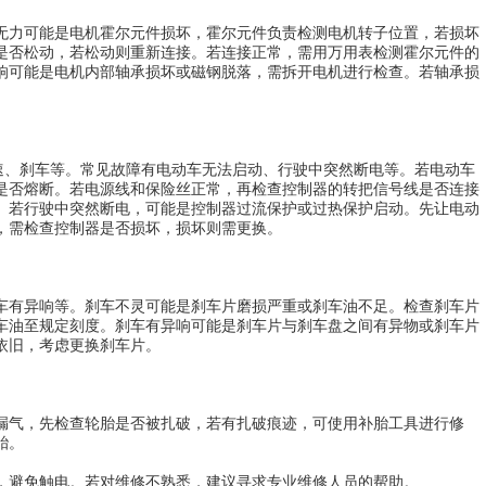
无力可能是电机霍尔元件损坏，霍尔元件负责检测电机转子位置，若损坏
是否松动，若松动则重新连接。若连接正常，需用万用表检测霍尔元件的
响可能是电机内部轴承损坏或磁钢脱落，需拆开电机进行检查。若轴承损
加速、刹车等。常见故障有电动车无法启动、行驶中突然断电等。若电动车
是否熔断。若电源线和保险丝正常，再检查控制器的转把信号线是否连接
。若行驶中突然断电，可能是控制器过流保护或过热保护启动。先让电动
，需检查控制器是否损坏，损坏则需更换。
车有异响等。刹车不灵可能是刹车片磨损严重或刹车油不足。检查刹车片
车油至规定刻度。刹车有异响可能是刹车片与刹车盘之间有异物或刹车片
依旧，考虑更换刹车片。
漏气，先检查轮胎是否被扎破，若有扎破痕迹，可使用补胎工具进行修
胎。
，避免触电。若对维修不熟悉，建议寻求专业维修人员的帮助。