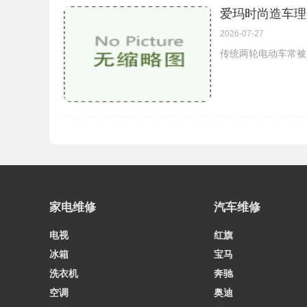
爱玛时尚造车理
2026-07-27
传统两轮电动车常被
家电维修
汽车维修
电视
红旗
冰箱
宝马
洗衣机
奔驰
空调
奥迪